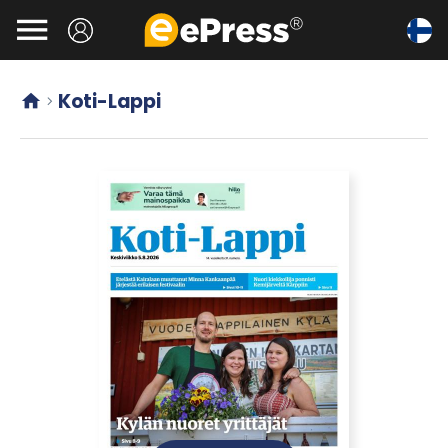
Siirry

pääsisältöön
Koti-Lappi

