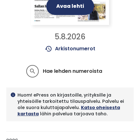
Avaa lehti
5.8.2026
history
Arkistonumerot
Hae lehden numeroista
search
Huom! ePress on kirjastoille, yrityksille ja
info
yhteisöille tarkoitettu tilauspalvelu. Palvelu ei
ole suora kuluttajapalvelu.
Katso oheisesta
kartasta
lähin palvelua tarjoava taho.