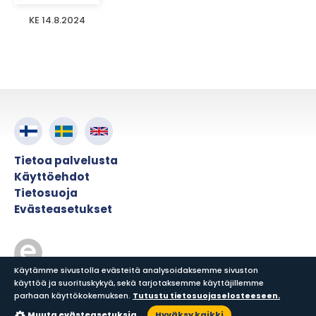
KE 14.8.2024
Tietoa palvelusta
Käyttöehdot
Tietosuoja
Evästeasetukset
Käytämme sivustolla evästeitä analysoidaksemme sivuston
käyttöä ja suorituskykyä, sekä tarjotaksemme käyttäjillemme
© ePress Nordic
parhaan käyttökokemuksen.
Tutustu tietosuojaselosteeseen.
Muuta evästeasetuksia
Hyväksy kaikki