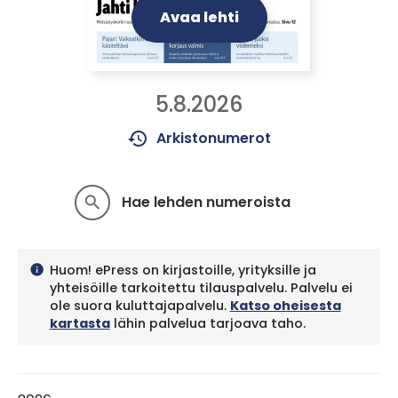
Avaa lehti
5.8.2026
history
Arkistonumerot
Hae lehden numeroista
search
Huom! ePress on kirjastoille, yrityksille ja
info
yhteisöille tarkoitettu tilauspalvelu. Palvelu ei
ole suora kuluttajapalvelu.
Katso oheisesta
kartasta
lähin palvelua tarjoava taho.