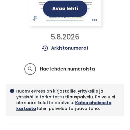
Avaa lehti
5.8.2026
history
Arkistonumerot
Hae lehden numeroista
search
Huom! ePress on kirjastoille, yrityksille ja
info
yhteisöille tarkoitettu tilauspalvelu. Palvelu ei
ole suora kuluttajapalvelu.
Katso oheisesta
kartasta
lähin palvelua tarjoava taho.