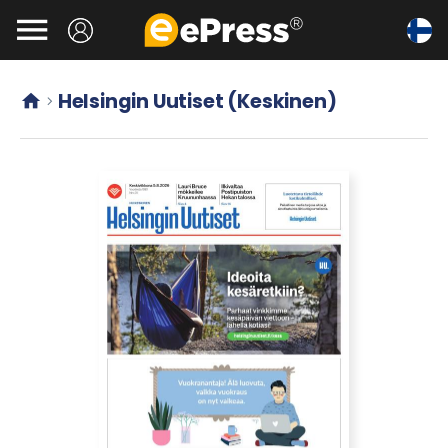
Siirry

pääsisältöön
Helsingin Uutiset (Keskinen)

