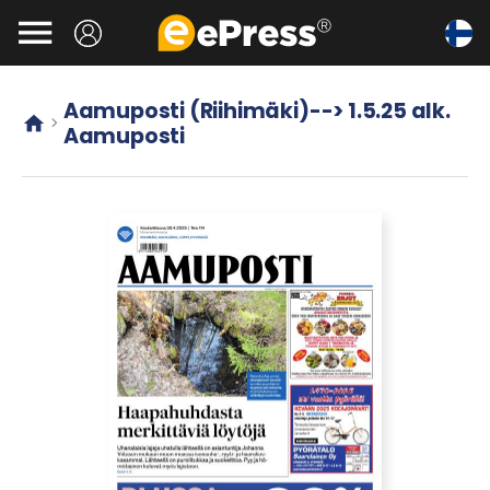
Siirry

pääsisältöön
Aamuposti (Riihimäki)--> 1.5.25 alk.


Aamuposti