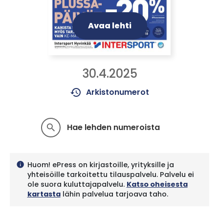
Avaa lehti
30.4.2025
history
Arkistonumerot
Hae lehden numeroista
search
Huom! ePress on kirjastoille, yrityksille ja
info
yhteisöille tarkoitettu tilauspalvelu. Palvelu ei
ole suora kuluttajapalvelu.
Katso oheisesta
kartasta
lähin palvelua tarjoava taho.