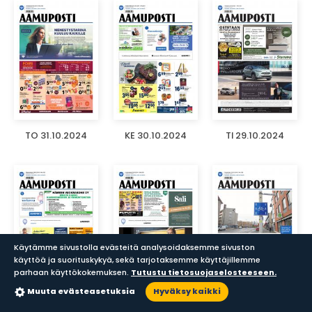
TO 31.10.2024
KE 30.10.2024
TI 29.10.2024
Käytämme sivustolla evästeitä analysoidaksemme sivuston
käyttöä ja suorituskykyä, sekä tarjotaksemme käyttäjillemme
parhaan käyttökokemuksen.
Tutustu tietosuojaselosteeseen.
Muuta evästeasetuksia
Hyväksy kaikki
MA 28.10.2024
LA 26.10.2024
PE 25.10.2024
Sanomalehdet
Aikakauslehdet
Haku
Lukupisteet