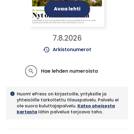
Avaa lehti
7.8.2026
history
Arkistonumerot
Hae lehden numeroista
search
Huom! ePress on kirjastoille, yrityksille ja
info
yhteisöille tarkoitettu tilauspalvelu. Palvelu ei
ole suora kuluttajapalvelu.
Katso oheisesta
kartasta
lähin palvelua tarjoava taho.