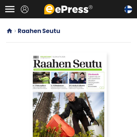
Siirry

pääsisältöön
Raahen Seutu

