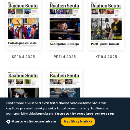
KE 16.4.2025
PE 11.4.2025
KE 9.4.2025
Käytämme sivustolla evästeitä analysoidaksemme sivuston
käyttöä ja suorituskykyä, sekä tarjotaksemme käyttäjillemme
parhaan käyttökokemuksen.
Tutustu tietosuojaselosteeseen.
Muuta evästeasetuksia
Hyväksy kaikki
PE 4.4.2025
KE 2.4.2025
Sanomalehdet
Aikakauslehdet
Haku
Lukupisteet