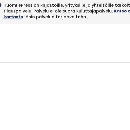
Huom! ePress on kirjastoille, yrityksille ja yhteisöille tarkoi
fo
tilauspalvelu. Palvelu ei ole suora kuluttajapalvelu.
Katso 
kartasta
lähin palvelua tarjoava taho.