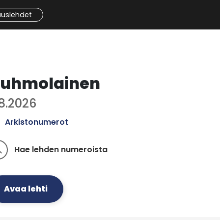
auslehdet
uhmolainen
.8.2026
Arkistonumerot
Hae lehden numeroista
ch
Avaa lehti