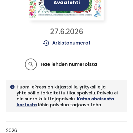
Avaa lehti
27.6.2026
history
Arkistonumerot
Hae lehden numeroista
search
Huom! ePress on kirjastoille, yrityksille ja
info
yhteisöille tarkoitettu tilauspalvelu. Palvelu ei
ole suora kuluttajapalvelu.
Katso oheisesta
kartasta
lähin palvelua tarjoava taho.
2026