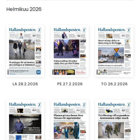
Helmikuu 2026
LA 28.2.2026
PE 27.2.2026
TO 26.2.2026