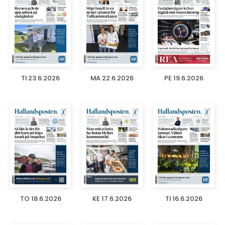
TI 23.6.2026
MA 22.6.2026
PE 19.6.2026
TO 18.6.2026
KE 17.6.2026
TI 16.6.2026