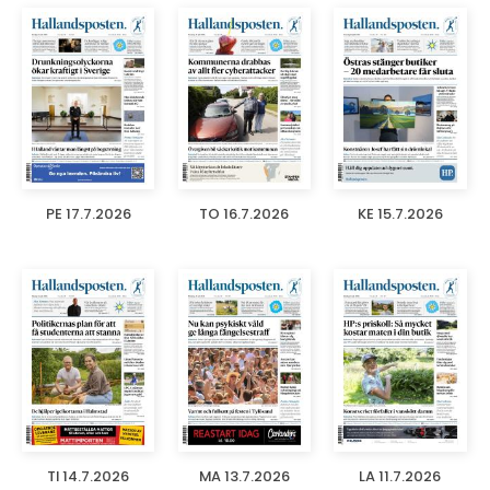
PE 17.7.2026
TO 16.7.2026
KE 15.7.2026
TI 14.7.2026
MA 13.7.2026
LA 11.7.2026