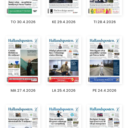
TO 30.4.2026
KE 29.4.2026
TI 28.4.2026
MA 27.4.2026
LA 25.4.2026
PE 24.4.2026