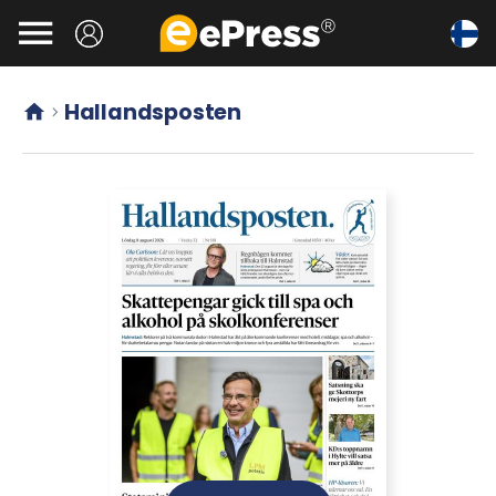
Siirry

pääsisältöön
Hallandsposten

