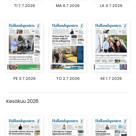
TI 7.7.2026
MA 6.7.2026
LA 4.7.2026
PE 3.7.2026
TO 2.7.2026
KE 1.7.2026
Kesäkuu 2026