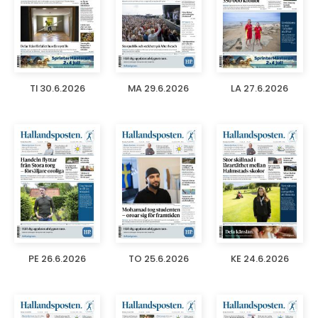
TI 30.6.2026
MA 29.6.2026
LA 27.6.2026
PE 26.6.2026
TO 25.6.2026
KE 24.6.2026