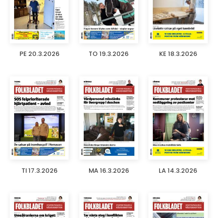
PE 20.3.2026
TO 19.3.2026
KE 18.3.2026
TI 17.3.2026
MA 16.3.2026
LA 14.3.2026