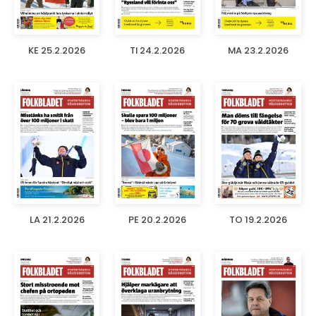
KE 25.2.2026
TI 24.2.2026
MA 23.2.2026
LA 21.2.2026
PE 20.2.2026
TO 19.2.2026