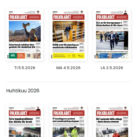
TI 5.5.2026
MA 4.5.2026
LA 2.5.2026
Huhtikuu 2026