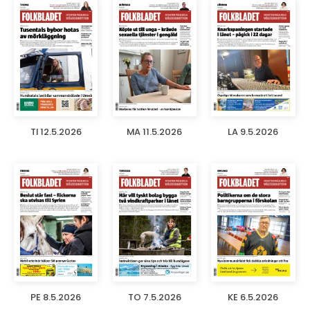
TI 12.5.2026
MA 11.5.2026
LA 9.5.2026
PE 8.5.2026
TO 7.5.2026
KE 6.5.2026