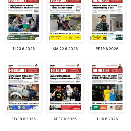
TI 23.6.2026
MA 22.6.2026
PE 19.6.2026
TO 18.6.2026
KE 17.6.2026
TI 16.6.2026