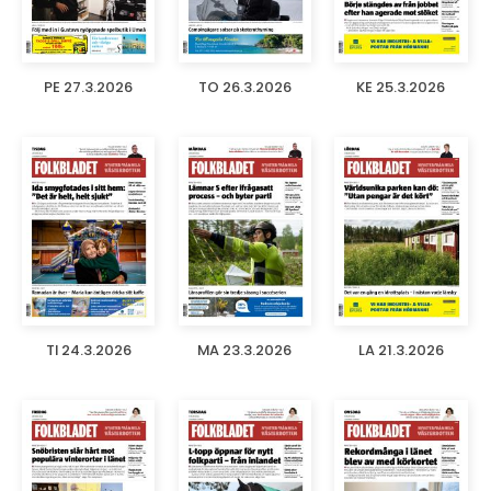
PE 27.3.2026
TO 26.3.2026
KE 25.3.2026
TI 24.3.2026
MA 23.3.2026
LA 21.3.2026