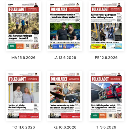
MA 15.6.2026
LA 13.6.2026
PE 12.6.2026
TO 11.6.2026
KE 10.6.2026
TI 9.6.2026