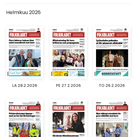
Helmikuu 2026
LA 28.2.2026
PE 27.2.2026
TO 26.2.2026