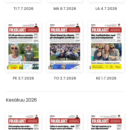
TI 7.7.2026
MA 6.7.2026
LA 4.7.2026
PE 3.7.2026
TO 2.7.2026
KE 1.7.2026
Kesäkuu 2026