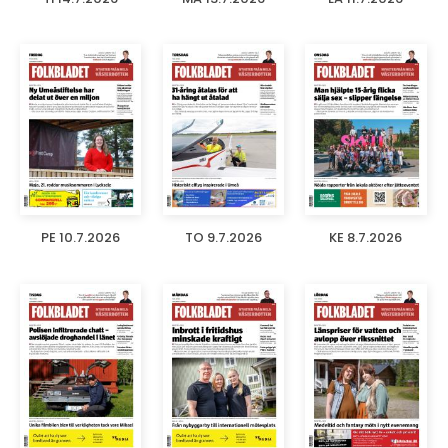
PE 10.7.2026
TO 9.7.2026
KE 8.7.2026