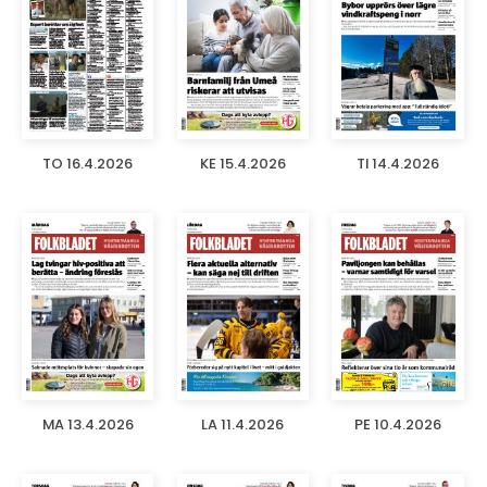
TO 16.4.2026
KE 15.4.2026
TI 14.4.2026
MA 13.4.2026
LA 11.4.2026
PE 10.4.2026