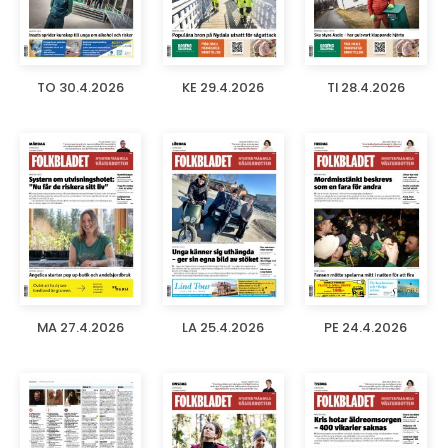
TO 30.4.2026
KE 29.4.2026
TI 28.4.2026
MA 27.4.2026
LA 25.4.2026
PE 24.4.2026