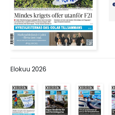
in
Elokuu 2026