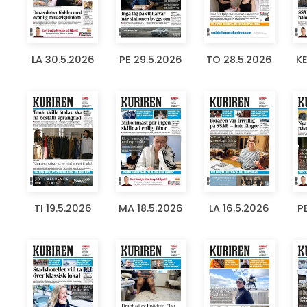
LA 30.5.2026
PE 29.5.2026
TO 28.5.2026
KE
TI 19.5.2026
MA 18.5.2026
LA 16.5.2026
P