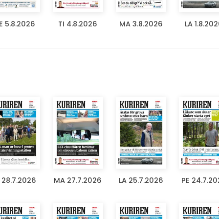
E 5.8.2026
TI 4.8.2026
MA 3.8.2026
LA 1.8.20
I 28.7.2026
MA 27.7.2026
LA 25.7.2026
PE 24.7.2