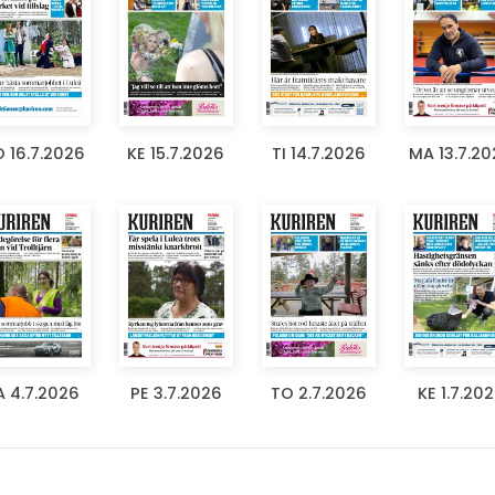
 16.7.2026
KE 15.7.2026
TI 14.7.2026
MA 13.7.2
A 4.7.2026
PE 3.7.2026
TO 2.7.2026
KE 1.7.20