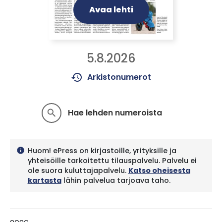
Avaa lehti
5.8.2026
history
Arkistonumerot
Hae lehden numeroista
search
Huom! ePress on kirjastoille, yrityksille ja
info
yhteisöille tarkoitettu tilauspalvelu. Palvelu ei
ole suora kuluttajapalvelu.
Katso oheisesta
kartasta
lähin palvelua tarjoava taho.