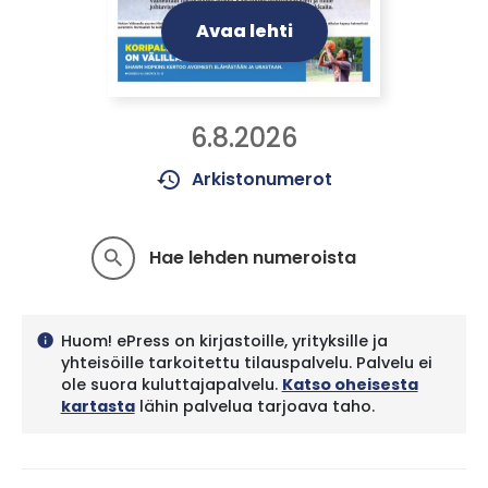
Avaa lehti
6.8.2026
history
Arkistonumerot
Hae lehden numeroista
search
Huom! ePress on kirjastoille, yrityksille ja
info
yhteisöille tarkoitettu tilauspalvelu. Palvelu ei
ole suora kuluttajapalvelu.
Katso oheisesta
kartasta
lähin palvelua tarjoava taho.