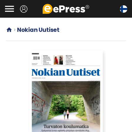
Siirry

pääsisältöön
Nokian Uutiset

