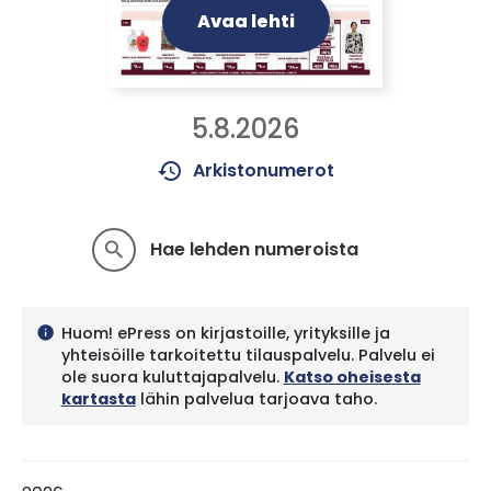
Avaa lehti
5.8.2026
history
Arkistonumerot
Hae lehden numeroista
search
Huom! ePress on kirjastoille, yrityksille ja
info
yhteisöille tarkoitettu tilauspalvelu. Palvelu ei
ole suora kuluttajapalvelu.
Katso oheisesta
kartasta
lähin palvelua tarjoava taho.