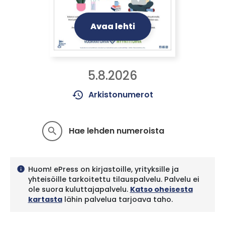
Avaa lehti
5.8.2026
history
Arkistonumerot
Hae lehden numeroista
search
Huom! ePress on kirjastoille, yrityksille ja
info
yhteisöille tarkoitettu tilauspalvelu. Palvelu ei
ole suora kuluttajapalvelu.
Katso oheisesta
kartasta
lähin palvelua tarjoava taho.