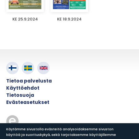
KE 25.9.2024
KE 18.9.2024
Tietoa palvelusta
Käyttöehdot
Tietosuoja
Evästeasetukset
Käytämme sivustolla evästeitä analysoidaksemme sivuston
käyttöä ja suorituskykyä, sekä tarjotaksemme käyttäjillemme
© ePress Nordic