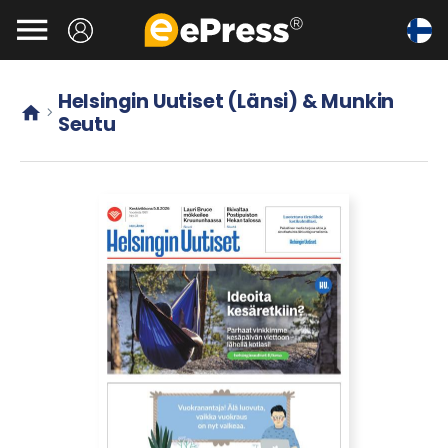
Siirry

pääsisältöön
Helsingin Uutiset (Länsi) & Munkin


Seutu