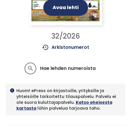
Avaa lehti
32/2026
history
Arkistonumerot
Hae lehden numeroista
search
Huom! ePress on kirjastoille, yrityksille ja
info
yhteisöille tarkoitettu tilauspalvelu. Palvelu ei
ole suora kuluttajapalvelu.
Katso oheisesta
kartasta
lähin palvelua tarjoava taho.