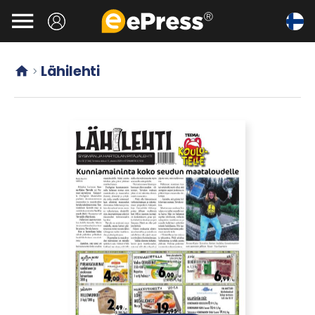
Siirry

pääsisältöön
Lähilehti

